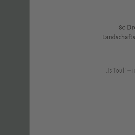
80 Dr
Landschaft
„Is Toul“ –