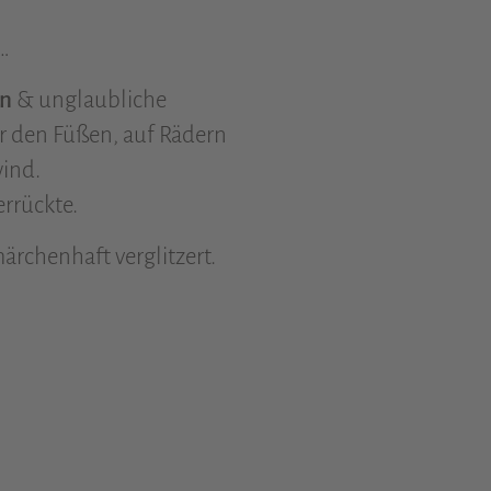
…
en
& unglaubliche
er den Füßen, auf Rädern
wind.
errückte.
ärchenhaft verglitzert.