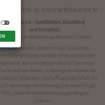
KIFAHREN & SNOWBOARDEN
Skispass x 4 – Speikboden, Klausberg
und Kronplatz.
Du fragst dich bestimmt wo Nummer 4 bleibt.
Hier die Antwort. Direkt im Dorf. Ein kleiner
ilift/Tellerlift bietet Familien einen Komfort der
uperlative. Wer erinnert sich zurück? Die ersten
rsuche auf den Skiern. Aufgeregt am Warten für
 nächste Tellerchen. Das beflügelnde Gefühl im
uch, wenn man mit Schwung über einen Hügel
fährt. Diese Kindheitserinnerungen vergisst
man nie …