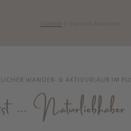
›
Startseite
Explore & Adventures
LICHER WANDER- & AKTIVURLAUB IM PU
t … Naturliebhaber a