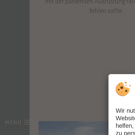
mit der passenden Ausrüstung fal
fehlen sollte.
MENÜ