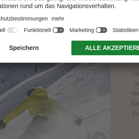
S
Sk
S
Ve
das
Ba