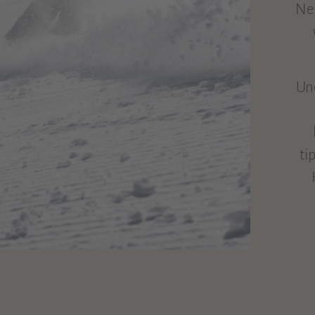
Neh
Un
ti