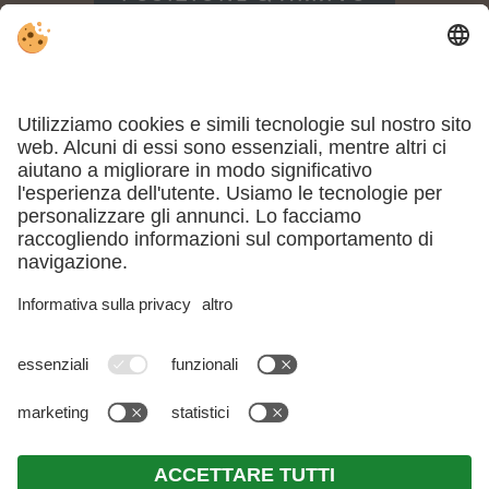
METEO
WEBCAM
PREMI
Part. IVA IT02855360216 . CIN: IT021108A1VS3WHXNT .
Note
legali
.
Direttiva privacy
.
Impostazioni cookie individuali
.
© Webdesign by