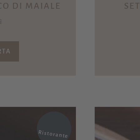
CO DI MAIALE
SE
ì
RTA
Ristorante