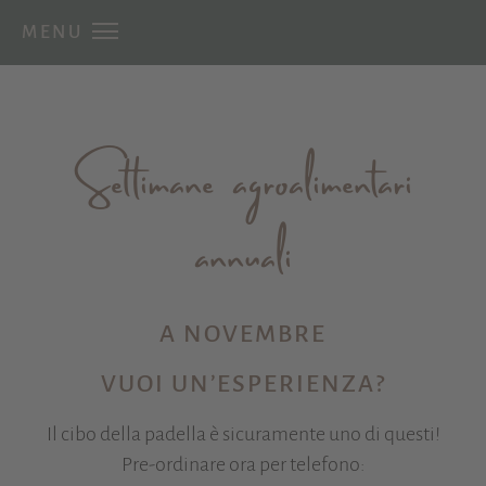
MENU
Settimane agroalimentari
annuali
A NOVEMBRE
VUOI UN’ESPERIENZA?
Il cibo della padella è sicuramente uno di questi!
Pre-ordinare ora per telefono: