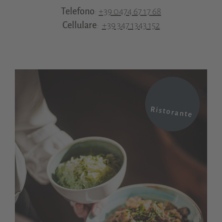
Telefono
:
+39 0474 67 17 68
Cellulare
:
+39 347 1343 152
Ristorante