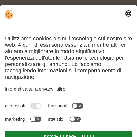
POSIZIONE & ARRIVO
Part. IVA IT02855360216 . CIN: IT021108A1VS3WHXNT .
Note
legali
.
Direttiva privacy
.
Impostazioni cookie individuali
.
© Webdesign by