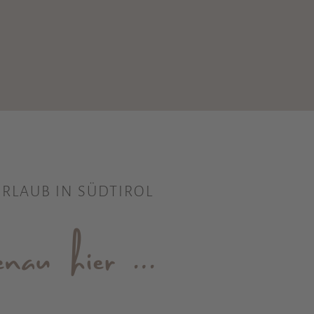
RLAUB IN SÜDTIROL
au hier …